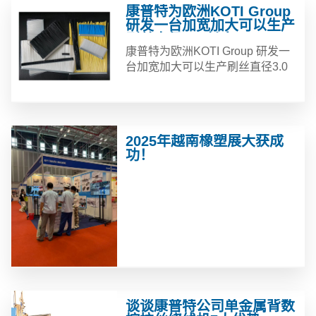
康普特为欧洲KOTI Group
研发一台加宽加大可以生产
刷丝直径3.0 长度800mm
康普特为欧洲KOTI Group 研发一
的条刷
台加宽加大可以生产刷丝直径3.0
长度800mm的条刷
2025年越南橡塑展大获成
功！
谈谈康普特公司单金属背数