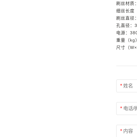
刷丝材质：
细丝长度（
刷丝直径：0
孔直径：3m
电源：380
重量（kg
尺寸（W×L
*
姓名
*
电话/
*
内容