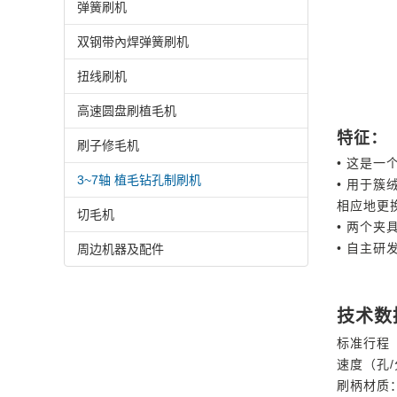
弹簧刷机
双钢带內焊弹簧刷机
扭线刷机
高速圆盘刷植毛机
特征：
刷子修毛机
• 这是
3~7轴 植毛钻孔制刷机
• 用于
相应地更
切毛机
• 两个
• 自主
周边机器及配件
技术数
标准行程（
速度（孔/
刷柄材质